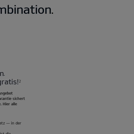
bination.
n.
ratis!
2
Angebot
rantie sichert
 Hier alle
atz — in der
st die