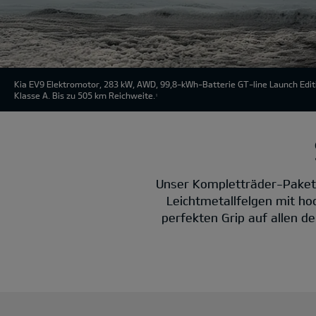
Kia EV9 Elektromotor, 283 kW, AWD, 99,8-kWh-Batterie GT-line Launch Edit
Klasse A. Bis zu 505 km Reichweite.
1
Unser Kompletträder-Paket 
Leichtmetallfelgen mit hoc
perfekten Grip auf allen de