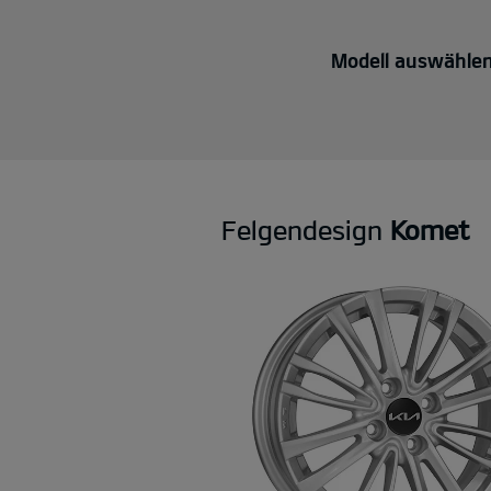
Modell auswähle
Felgendesign
Komet