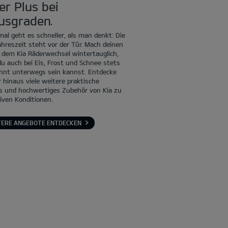
er Plus bei
usgraden.
al geht es schneller, als man denkt: Die
ahreszeit steht vor der Tür. Mach deinen
t dem Kia Räderwechsel wintertauglich,
u auch bei Eis, Frost und Schnee stets
nnt unterwegs sein kannst. Entdecke
 hinaus viele weitere praktische
es und hochwertiges Zubehör von Kia zu
iven Konditionen.
TERE ANGEBOTE ENTDECKEN