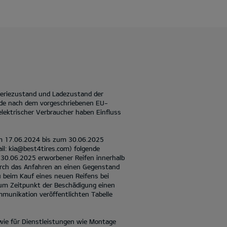
teriezustand und Ladezustand der
urde nach dem vorgeschriebenen EU-
elektrischer Verbraucher haben Einfluss
em 17.06.2024 bis zum 30.06.2025
: kia@best4tires.com) folgende
30.06.2025 erworbener Reifen innerhalb
urch das Anfahren an einen Gegenstand
u beim Kauf eines neuen Reifens bei
zum Zeitpunkt der Beschädigung einen
mmunikation veröffentlichten Tabelle
wie für Dienstleistungen wie Montage