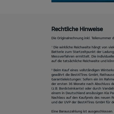
Rechtliche Hinweise
Die Originalrechnung inkl. Teilenummer 
Die wirkliche Reichweite hängt von vi
1
Batterie zum Startzeitpunkt der Ladung
Messverfahren ermittelt. Die individuel
auf die tatsächliche Reichweite und könn
Beim Kauf eines vollständigen Winterk
2
gewährt die Best4Tires GmbH, Rathauss
Garantieleistungen: Sofern ein im Rah
der ersten 36 Monate nach Abschluss de
(z.B. Bordsteinkante) oder durch Vanda
einem in Deutschland ansässigen Kia Pa
Nachlass auf den Kaufpreis des neuen R
und der UVP der Best4Tires GmbH für den
Eine Barauszahlung ist ausgeschlossen.