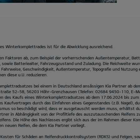
des Winterkomplettrades ist für die Abwicklung ausreichend.
elen Faktoren ab, zum Beispiel der vorherrschenden Außentemperatur, Bat
, sowie Batteriealter, Fahrzeugzustand und Zuladung. Die Reichweite w
le Fahrweise, Geschwindigkeit, Außentemperatur, Topografie und Nutzung 
en diese u.U. reduzieren.
omplettradsatzes bei einem in Deutschland ansässigen Kia Partner ab d
traße 52-58, 56203 Höhr-Grenzhausen (Telefon: 02684 9450-110, E-Mail
men des Kaufs eines Winterkomplettradsatzes ab dem 17.06.2024 bis zum 
s Kaufvertrages durch das Einfahren eines Gegenstandes (z.B. Nagel), d
lismus so beschädigt wird, dass er ausgetauscht werden muss, erhältst d
rtner in Abhängigkeit von der Profiltiefe des auszutauschenden Reifens 
eifens. Die Höhe des Nachlasses ergibt sich aus der im Rahmen dieser Ko
 neuen Reifen, die dem Kia Partner vorliegt.
 Kosten für Schäden an Reifendruckkontrollsystem (RDKS) und Felgen, so