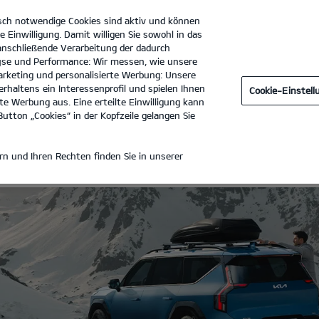
sch notwendige Cookies sind aktiv und können
e Einwilligung. Damit willigen Sie sowohl in das
 anschließende Verarbeitung der dadurch
se und Performance: Wir messen, wie unsere
Autohaus Klein GmbH
Tel. :
06831 - 94030
rketing und personalisierte Werbung: Unsere
rhaltens ein Interessenprofil und spielen Ihnen
Cookie-Einstel
KOMPLETTRÄDER
e Werbung aus. Eine erteilte Einwilligung kann
utton „Cookies“ in der Kopfzeile gelangen Sie
OMPLETTRÄDER
n und Ihren Rechten finden Sie in unserer