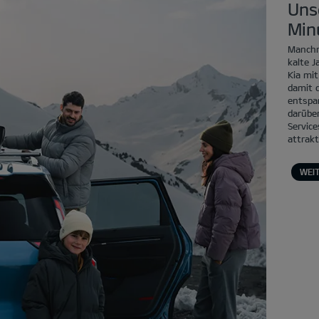
Uns
Min
Manchm
kalte J
Kia mi
damit d
entspa
darüber
Servic
attrakt
WEI