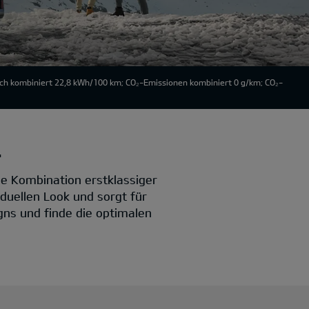
uch kombiniert 22,8 kWh/100 km; CO₂-Emissionen kombiniert 0 g/km; CO₂-
.
e Kombination erstklassiger
iduellen Look und sorgt für
igns und finde die optimalen