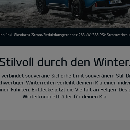
ion
(inkl. Glasdach) (Strom/Reduktionsgetriebe); 283 kW (385 PS): Stromverbra
Stilvoll durch den Winter
verbindet souveräne Sicherheit mit souveränem Stil. Di
hwertigen Winterreifen verleiht deinem Kia einen indiv
inen Fahrten. Entdecke jetzt die Vielfalt an Felgen-Des
Winterkompletträder für deinen Kia.