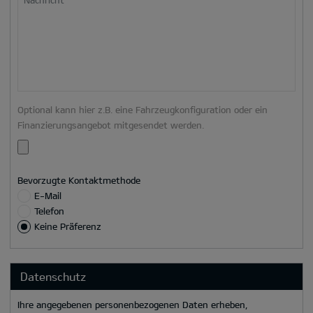
Nachricht
Optional kann hier z.B. eine Fahrzeugkonfiguration oder ein
Finanzierungsangebot mitgesendet werden.
Bevorzugte Kontaktmethode
E-Mail
Telefon
Keine Präferenz
Datenschutz
Ihre angegebenen personenbezogenen Daten erheben,