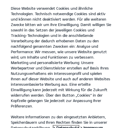
Diese Website verwendet Cookies und ähnliche
open
Technologien. Technisch notwendige Cookies sind aktiv
menu
und können nicht deaktiviert werden. Für alle weiteren
KONTAKT
Zwecke bitten wir um Ihre Einwilligung. Damit willigen Sie
sowohl in das Setzen der jeweiligen Cookies und
Tracking-Technologien und in die anschließende
KONTAKT UNTERNEHMEN
Verarbeitung der dadurch erhobenen Daten zu den
nachfolgend genannten Zwecken ein: Analyse und
Performance: Wir messen, wie unsere Website genutzt
KONTAKT UNTERNEHMEN
wird, um Inhalte und Funktionen zu verbessern.
Marketing und personalisierte Werbung: Unsere
Werbepartner und Dienstleister erstellen auf Basis Ihres
Nutzungsverhaltens ein Interessenprofil und spielen
Ihre Kontaktdaten
Ihnen auf dieser Website und auch auf anderen Websites
interessenbasierte Werbung aus. Eine erteilte
Anrede
*
Einwilligung kann jederzeit mit Wirkung für die Zukunft
widerrufen werden. Über den Button „Cookies“ in der
Vorname
*
Kopfzeile gelangen Sie jederzeit zur Anpassung Ihrer
Präferenzen.
Nachname
*
Weitere Informationen zu den eingesetzten Anbietern,
Unternehmen
*
Speicherdauern und Ihren Rechten finden Sie in unserer
Straße/Nr.
Datenschutzerklärung.
> Datenschutz
> Impressum