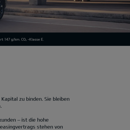
rt 147 g/km. CO
-Klasse E.
2
 Kapital zu binden. Sie bleiben
.
kunden – ist die hohe
 Leasingvertrags stehen von