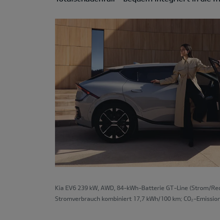
Kia EV6 239 kW, AWD, 84-kWh-Batterie GT-Line (Strom/Redu
Stromverbrauch kombiniert 17,7 kWh/100 km; CO₂-Emission