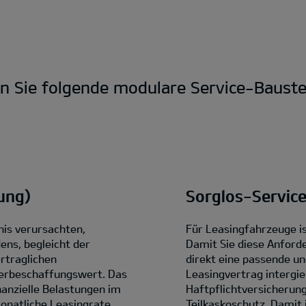
en Sie folgende modulare Service-Bauste
ung)
Sorglos-Servic
nis verursachten,
Für Leasingfahrzeuge is
ens, begleicht der
Damit Sie diese Anford
rtraglichen
direkt eine passende un
erbeschaffungswert. Das
Leasingvertrag intergi
anzielle Belastungen im
Haftpflichtversicherung
monatliche Leasingrate.
Teilkaskoschutz. Damit 