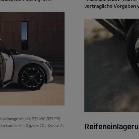
vertragliche Vorgaben w
ktionsgetriebe); 239 kW (325 PS):
Reifeneinlager
en kombiniert 0 g/km; CO₂-Klasse A.