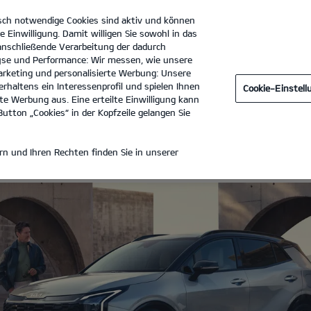
sch notwendige Cookies sind aktiv und können
e Einwilligung. Damit willigen Sie sowohl in das
 anschließende Verarbeitung der dadurch
se und Performance: Wir messen, wie unsere
Autohaus Klein GmbH
Tel. :
06831 - 94030
rketing und personalisierte Werbung: Unsere
rhaltens ein Interessenprofil und spielen Ihnen
Cookie-Einstel
e Werbung aus. Eine erteilte Einwilligung kann
utton „Cookies“ in der Kopfzeile gelangen Sie
 LEASING
n und Ihren Rechten finden Sie in unserer