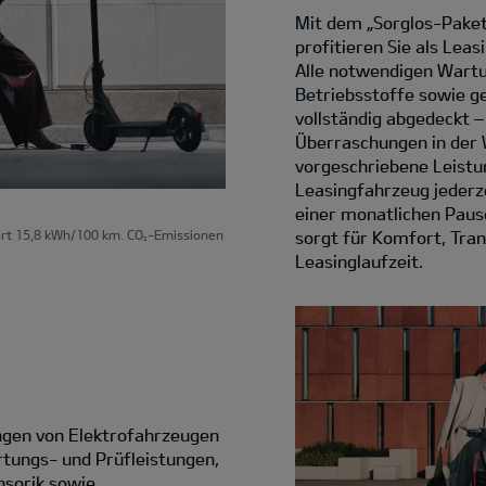
Mit dem „Sorglos-Paket
profitieren Sie als Le
Alle notwendigen Wartu
Betriebsstoffe sowie g
vollständig abgedeckt 
Überraschungen in der 
vorgeschriebene Leist
Leasingfahrzeug jederz
einer monatlichen Pausc
sorgt für Komfort, Tran
rt 15,8 kWh/100 km. CO
-Emissionen
2
Leasinglaufzeit.
ungen von Elektrofahrzeugen
rtungs- und Prüfleistungen,
ensorik sowie